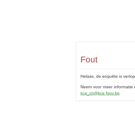
Fout
Helaas, de enquête is verlop
Neem voor meer informatie c
kce_ict@kce.fgov.be